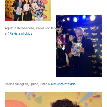
Agustin Bernasconi , Karol Sevilla y Rugero Pascuarelli junto
a
#Revistainfokids
Carlos Villagran, Quico, junto a
#Revistainfokids