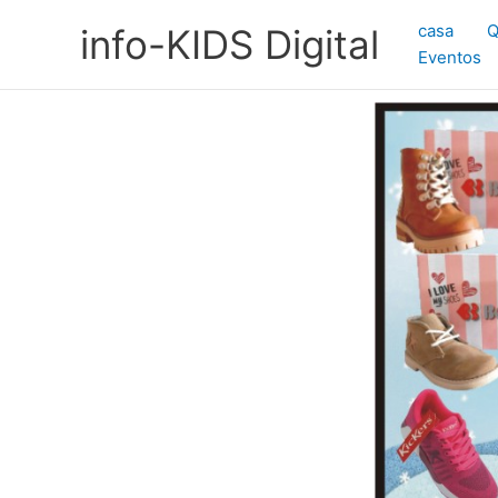
Ir
casa
Q
info-KIDS Digital
al
Eventos
contenido