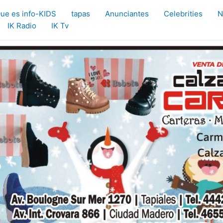
ue es info-KIDS
tapas
Anunciantes
Celebrities
N
IK Radio
IK Tv