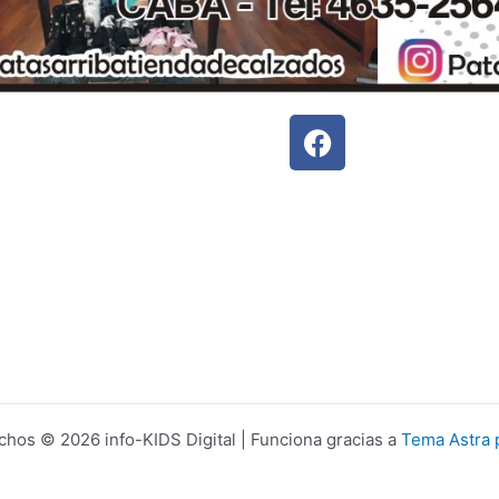
F
a
c
e
b
o
o
k
chos © 2026 info-KIDS Digital | Funciona gracias a
Tema Astra 