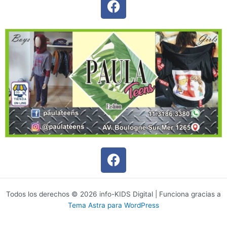
a
c
e
b
o
o
k
F
a
c
e
Todos los derechos © 2026 info-KIDS Digital | Funciona gracias a
b
Tema Astra para WordPress
o