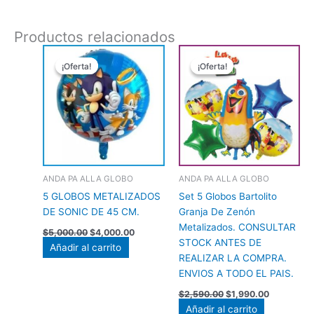
Productos relacionados
El
El
El
El
precio
precio
precio
precio
¡Oferta!
¡Oferta!
¡Oferta!
¡Oferta!
original
actual
original
actual
era:
es:
era:
es:
$5,000.00.
$4,000.00.
$2,590.00.
$1,990.00
ANDA PA ALLA GLOBO
ANDA PA ALLA GLOBO
5 GLOBOS METALIZADOS
Set 5 Globos Bartolito
DE SONIC DE 45 CM.
Granja De Zenón
Metalizados. CONSULTAR
$
5,000.00
$
4,000.00
STOCK ANTES DE
Añadir al carrito
REALIZAR LA COMPRA.
ENVIOS A TODO EL PAIS.
$
2,590.00
$
1,990.00
Añadir al carrito