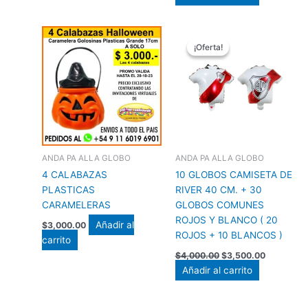
El
El
precio
precio
¡Oferta!
¡Oferta!
original
actual
era:
es:
$4,000.00.
$3,500.00
ANDA PA ALLA GLOBO
ANDA PA ALLA GLOBO
4 CALABAZAS
10 GLOBOS CAMISETA DE
PLASTICAS
RIVER 40 CM. + 30
CARAMELERAS
GLOBOS COMUNES
ROJOS Y BLANCO ( 20
Añadir al
$
3,000.00
ROJOS + 10 BLANCOS )
carrito
$
4,000.00
$
3,500.00
Añadir al carrito